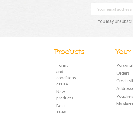
You may unsubscrib
Products
Your
Terms
Personal
and
Orders
conditions
Credit sl
of use
Address
New
Voucher
products
My alert
Best
sales