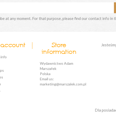
e at any moment. For that purpose, please find our contact info in th
 account
Store
Jesteśm
information
 info
Wydawnictwo Adam
Marszałek
ips
Polska
es
Email us:
s
marketing@marszalek.com.pl
s
Dla posiada