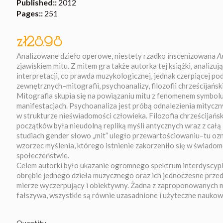
Published::
2012
Pages::
251
zł28.98
Analizowane dzieło operowe, niestety rzadko inscenizowana
A
zjawiskiem mitu. Z mitem gra także autorka tej książki, analizu
interpretacji, co prawda muzykologicznej, jednak czerpiącej p
zewnętrznych–mitografii, psychoanalizy, filozofii chrześcijański
Mitografia skupia się na powiązaniu mitu z fenomenem symbolu 
manifestacjach. Psychoanaliza jest próbą odnalezienia mityc
w strukturze nieświadomości człowieka. Filozofia chrześcijańsk
początków była nieudolną repliką myśli antycznych wraz z całą
studiach gender słowo „mit” uległo przewartościowaniu–tu ozn
wzorzec myślenia, którego istnienie zakorzeniło się w świado
społeczeństwie.
Celem autorki było ukazanie ogromnego spektrum interdyscyp
obrębie jednego dzieła muzycznego oraz ich jednoczesne przeds
mierze wyczerpujący i obiektywny. Żadna z zaproponowanych m
fałszywa, wszystkie są równie uzasadnione i użyteczne naukow