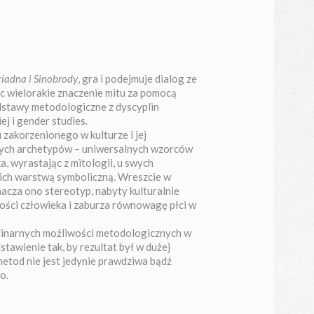
riadna i Sinobrody
, gra i podejmuje dialog ze
jąc wielorakie znaczenie mitu za pomocą
odstawy metodologiczne z dyscyplin
ej i gender studies.
zakorzenionego w kulturze i jej
znych archetypów – uniwersalnych wzorców
a, wyrastając z mitologii, u swych
 ich warstwą symboliczną. Wreszcie w
acza ono stereotyp, nabyty kulturalnie
mości człowieka i zaburza równowagę płci w
linarnych możliwości metodologicznych w
tawienie tak, by rezultat był w dużej
etod nie jest jedynie prawdziwa bądź
o.