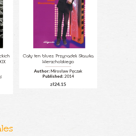
ckich
Cały ten blues. Przypadek Sławka
XIX
Wierzcholskiego
Author:
Mirosław Pęczak
Published:
2014
i
zł24.15
les