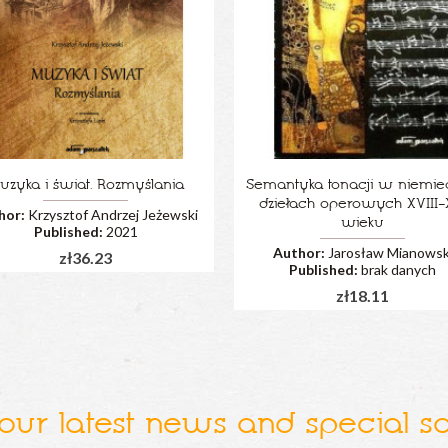
uzyka i świat. Rozmyślania
Semantyka tonacji w niemie
dziełach operowych XVIII–
hor:
Krzysztof Andrzej Jeżewski
wieku
Published:
2021
Author:
Jarosław Mianowsk
zł36.23
Published:
brak danych
zł18.11
our latest news and special sa