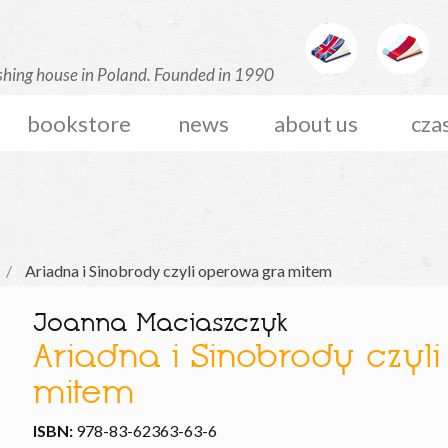
bookstore
news
about us
cza
Ariadna i Sinobrody czyli operowa gra mitem
Joanna Maciaszczyk
Ariadna i Sinobrody czyl
mitem
ISBN:
978-83-62363-63-6