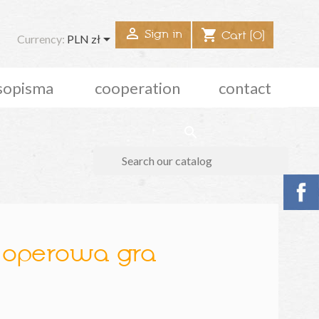

shopping_cart
Sign in

Cart
(0)
Currency:
PLN zł
sopisma
cooperation
contact
search
i operowa gra