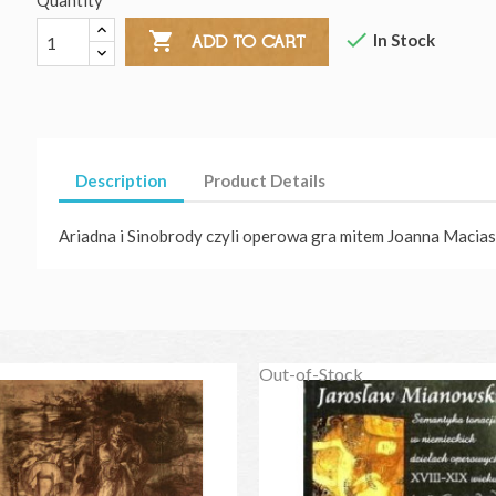
Quantity


In Stock
ADD TO CART
Description
Product Details
Ariadna i Sinobrody czyli operowa gra mitem Joanna Macia
Out-of-Stock