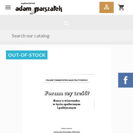


shopping_cart
search
OUT-OF-STOCK