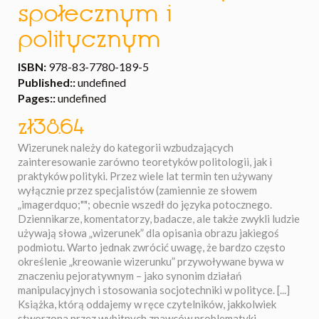
społecznym i
politycznym
ISBN:
978-83-7780-189-5
Published::
undefined
Pages::
undefined
zł38.64
Wizerunek należy do kategorii wzbudzających
zainteresowanie zarówno teoretyków politologii, jak i
praktyków polityki. Przez wiele lat termin ten używany
wyłącznie przez specjalistów (zamiennie ze słowem
„imagerdquo;""; obecnie wszedł do języka potocznego.
Dziennikarze, komentatorzy, badacze, ale także zwykli ludzie
używają słowa „wizerunek” dla opisania obrazu jakiegoś
podmiotu. Warto jednak zwrócić uwagę, że bardzo często
określenie „kreowanie wizerunku” przywoływane bywa w
znaczeniu pejoratywnym – jako synonim działań
manipulacyjnych i stosowania socjotechniki w polityce. [...]
Książka, którą oddajemy w ręce czytelników, jakkolwiek
stworzona przez wybitnych znawców problematyki,