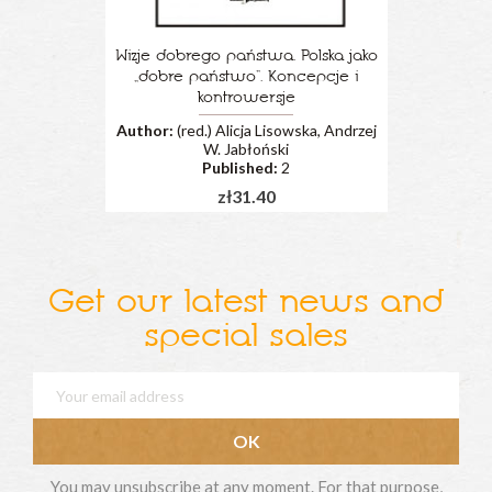
Wizje dobrego państwa. Polska jako
„dobre państwo”. Koncepcje i
kontrowersje
Author:
(red.) Alicja Lisowska, Andrzej
W. Jabłoński
Published:
2
zł31.40
Get our latest news and
special sales
You may unsubscribe at any moment. For that purpose,