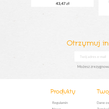
43,47 zł
Otrzymuj i
Możesz zrezygnować 
Produkty
Twoj
Regulamin
Dane o
Nowe
Zamówi