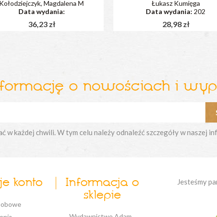
Kołodziejczyk, Magdalena M
Łukasz Kumięga
Data wydania:
Data wydania:
202
36,23 zł
28,98 zł
nformację o nowościach i wy
w każdej chwili. W tym celu należy odnaleźć szczegóły w naszej in
e konto
Informacja o
Jesteśmy pa
sklepie
sobowe
Wydawnictwo Adam
enia