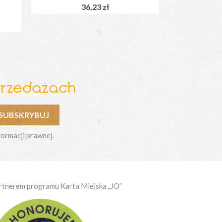
36,23 zł
przedażach
formacji prawnej.
rtnerem programu Karta Miejska „JO”