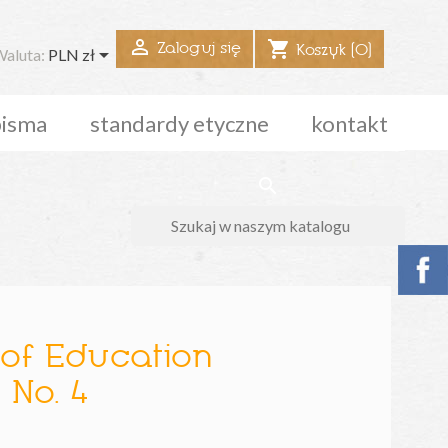

shopping_cart
Zaloguj się

Koszyk
(0)
aluta:
PLN zł
pisma
standardy etyczne
kontakt
search
 of Education
 No. 4