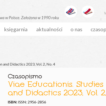
W
księgarnia
aktualności
o nas
czaso
n and Didactics 2023, Vol. 2, No. 4
Czasopismo
Viae Educationis. Studies
and Didactics 2023, Vol. 2,
ISBN:
ISSN: 2956-2856