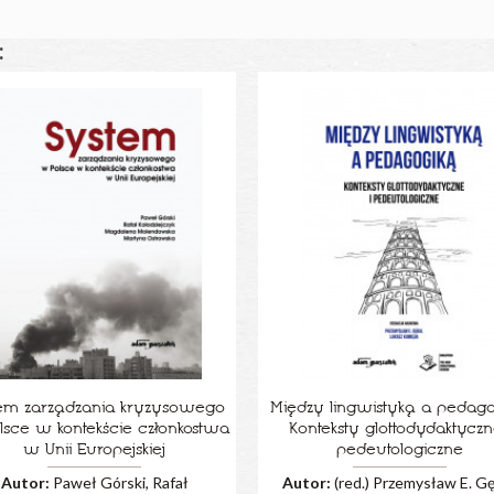
:
em zarządzania kryzysowego
Między lingwistyką a pedago
lsce w kontekście członkostwa
Konteksty glottodydaktyczn
w Unii Europejskiej
pedeutologiczne
Autor:
Paweł Górski, Rafał
Autor:
(red.) Przemysław E. Gę