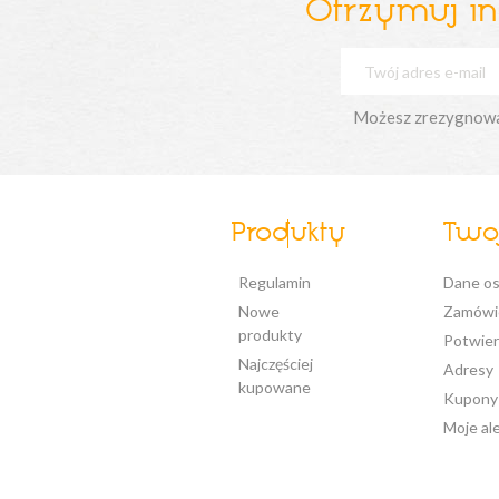
Otrzymuj i
Możesz zrezygnować 
Produkty
Twoj
Regulamin
Dane o
Nowe
Zamówi
produkty
Potwier
Najczęściej
Adresy
kupowane
Kupony
Moje al