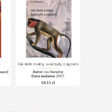
p
Jak złote małpy walczyły z sępami
Paape]
Autor:
Liu Xianping
Data wydania:
2017
18,11 zł