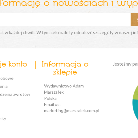
nformację o nowościach i wy
w każdej chwili. W tym celu należy odnaleźć szczegóły w naszej in
e konto
Informacja o
Jesteśmy pa
sklepie
sobowe
Wydawnictwo Adam
enia
Marszałek
dzenia zwrotów
Polska
Email us:
marketing@marszalek.com.pl
erty