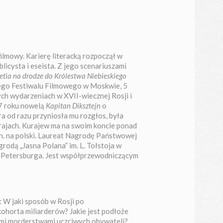
filmowy. Karierę literacką rozpoczął w
blicysta i eseista. Z jego scenariuszami
ietia na drodze do Królestwa Niebieskiego
wego Festiwalu Filmowego w Moskwie, 5
ych wydarzeniach w XVII-wiecznej Rosji i
7 roku nowelą
Kapitan Diksztejn
o
a od razu przyniosła mu rozgłos, była
rajach. Kurajew ma na swoim koncie ponad
in. na polski. Laureat Nagrodę Państwowej
odą „Jasna Polana” im. L. Tołstoja w
t Petersburga. Jest współprzewodniczącym
 W jaki sposób w Rosji po
kohorta miliarderów? Jakie jest podłoże
zymi morderstwami uczciwych obywateli?