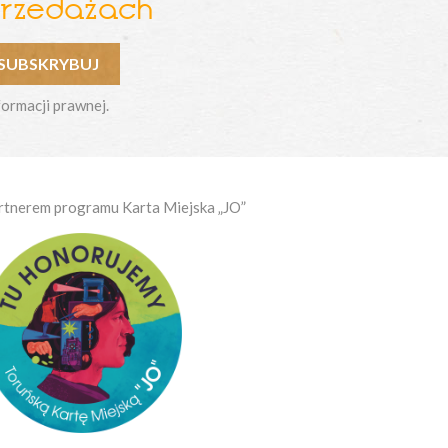
przedażach
formacji prawnej.
rtnerem programu Karta Miejska „JO”