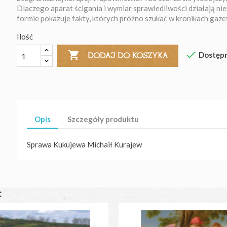
Dlaczego aparat ścigania i wymiar sprawiedliwości działają n
formie pokazuje fakty, których próżno szukać w kronikach gazet 
Ilość


Dostęp
DODAJ DO KOSZYKA
Opis
Szczegóły produktu
Sprawa Kukujewa Michaił Kurajew
: