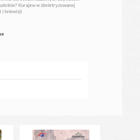
ieudolnie? Kurajew w zbeletryzowanej
i telewizji
ne