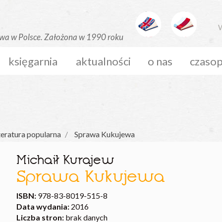
W
księgarnia
aktualności
o nas
czaso
teratura popularna
Sprawa Kukujewa
Michaił Kurajew
Sprawa Kukujewa
ISBN:
978-83-8019-515-8
Data wydania:
2016
Liczba stron:
brak danych