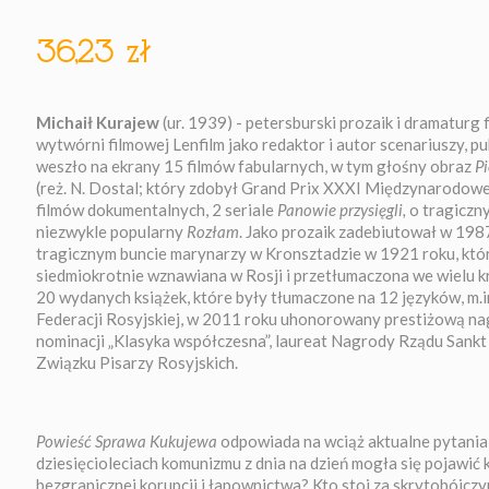
36,23 zł
Michaił Kurajew
(ur. 1939) - petersburski prozaik i dramaturg 
wytwórni filmowej Lenfilm jako redaktor i autor scenariuszy, pu
weszło na ekrany 15 filmów fabularnych, w tym głośny obraz
P
(reż. N. Dostal; który zdobył Grand Prix XXXI Międzynarodo
filmów dokumentalnych, 2 seriale
Panowie przysięgli,
o tragiczn
niezwykle popularny
Rozłam
. Jako prozaik zadebiutował w 198
tragicznym buncie marynarzy w Kronsztadzie w 1921 roku, któr
siedmiokrotnie wznawiana w Rosji i przetłumaczona we wielu k
20 wydanych książek, które były tłumaczone na 12 języków, m.
Federacji Rosyjskiej, w 2011 roku uhonorowany prestiżową nagr
nominacji „Klasyka współczesna”, laureat Nagrody Rządu Sank
Związku Pisarzy Rosyjskich.
Powieść Sprawa Kukujewa
odpowiada na wciąż aktualne pytania:
dziesięcioleciach komunizmu z dnia na dzień mogła się pojawić 
bezgranicznej korupcji i łapownictwa? Kto stoi za skrytobójc