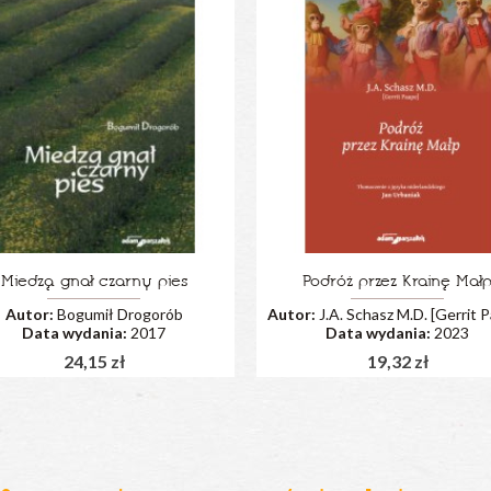
Miedzą gnał czarny pies
Podróż przez Krainę Mał
Autor:
Bogumił Drogorób
Autor:
J.A. Schasz M.D. [Gerrit 
Data wydania:
2017
Data wydania:
2023
24,15 zł
19,32 zł