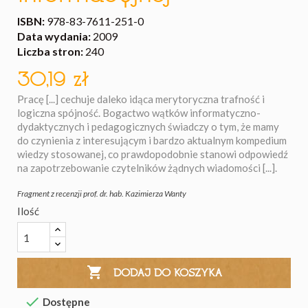
ISBN:
978-83-7611-251-0
Data wydania:
2009
Liczba stron:
240
30,19 zł
Pracę [...] cechuje daleko idąca merytoryczna trafność i
logiczna spójność. Bogactwo wątków informatyczno-
dydaktycznych i pedagogicznych świadczy o tym, że mamy
do czynienia z interesującym i bardzo aktualnym kompedium
wiedzy stosowanej, co prawdopodobnie stanowi odpowiedź
na zapotrzebowanie czytelników żądnych wiadomości [...].
Fragment z recenzji prof. dr. hab. Kazimierza Wanty
Ilość

DODAJ DO KOSZYKA

Dostępne