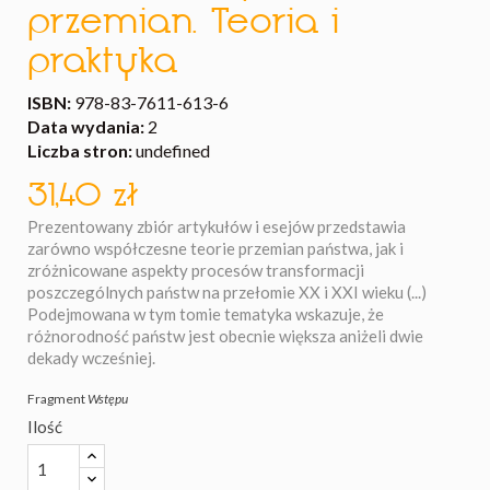
przemian. Teoria i
praktyka
ISBN:
978-83-7611-613-6
Data wydania:
2
Liczba stron:
undefined
31,40 zł
Prezentowany zbiór artykułów i esejów przedstawia
zarówno współczesne teorie przemian państwa, jak i
zróżnicowane aspekty procesów transformacji
poszczególnych państw na przełomie XX i XXI wieku (...)
Podejmowana w tym tomie tematyka wskazuje, że
różnorodność państw jest obecnie większa aniżeli dwie
dekady wcześniej.
Fragment
Wstępu
Ilość